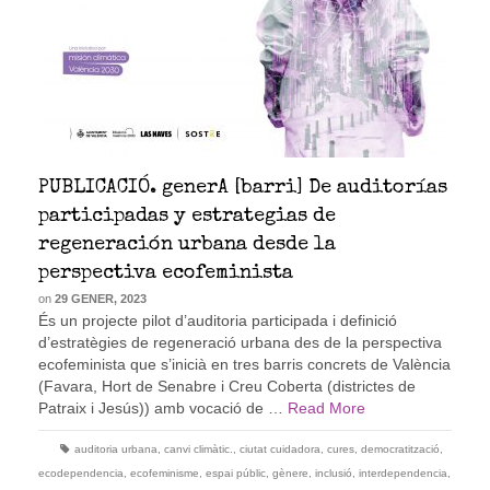
PUBLICACIÓ. generA [barri] De auditorías
participadas y estrategias de
regeneración urbana desde la
perspectiva ecofeminista
on
29 GENER, 2023
És un projecte pilot d’auditoria participada i definició
d’estratègies de regeneració urbana des de la perspectiva
ecofeminista que s’inicià en tres barris concrets de València
(Favara, Hort de Senabre i Creu Coberta (districtes de
Patraix i Jesús)) amb vocació de …
Read More
auditoria urbana
,
canvi climàtic.
,
ciutat cuidadora
,
cures
,
democratització
,
ecodependencia
,
ecofeminisme
,
espai públic
,
gènere
,
inclusió
,
interdependencia
,