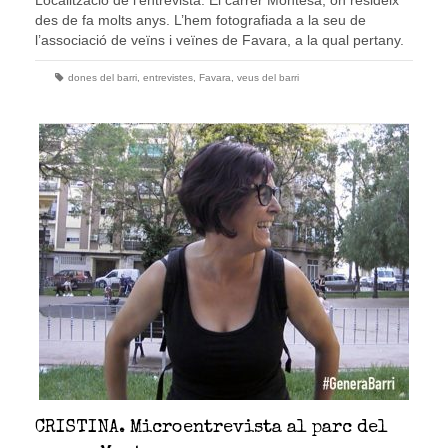
Localització de l’entrevista: El carrer Montesa, on resideix
des de fa molts anys. L’hem fotografiada a la seu de
l’associació de veïns i veïnes de Favara, a la qual pertany.
dones del barri
,
entrevistes
,
Favara
,
veus del barri
CRISTINA. Microentrevista al parc del