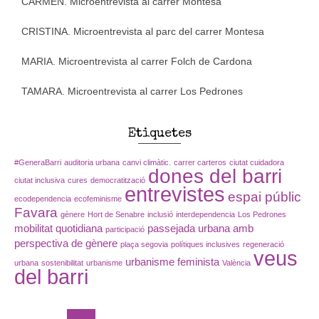
CARMEN. Microentrevista al carrer Montesa
CRISTINA. Microentrevista al parc del carrer Montesa
MARIA. Microentrevista al carrer Folch de Cardona
TAMARA. Microentrevista al carrer Los Pedrones
Etiquetes
#GeneraBarri
auditoria urbana
canvi climàtic.
carrer carteros
ciutat cuidadora
dones del barri
ciutat inclusiva
cures
democratització
entrevistes
espai públic
ecodependencia
ecofeminisme
Favara
gènere
Hort de Senabre
inclusió
interdependencia
Los Pedrones
mobilitat quotidiana
passejada urbana amb
participació
perspectiva de gènere
plaça segovia
polítiques inclusives
regeneració
veus
urbanisme feminista
urbana
sostenibilitat
urbanisme
València
del barri