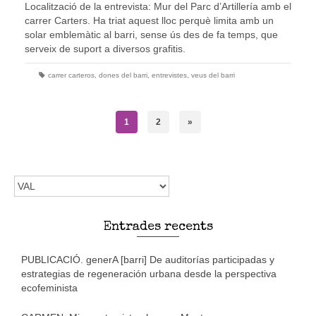
Localització de la entrevista: Mur del Parc d’Artillería amb el
carrer Carters. Ha triat aquest lloc perquè limita amb un
solar emblemàtic al barri, sense ús des de fa temps, que
serveix de suport a diversos grafitis.
carrer carteros
,
dones del barri
,
entrevistes
,
veus del barri
1
2
»
Trieu
l'idioma
Entrades recents
PUBLICACIÓ. generA [barri] De auditorías participadas y
estrategias de regeneración urbana desde la perspectiva
ecofeminista