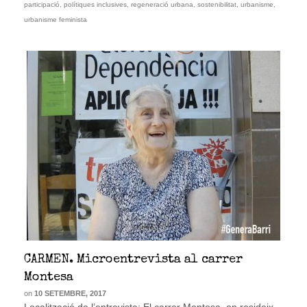
participació
,
polítiques inclusives
,
regeneració urbana
,
sostenibilitat
,
urbanisme
,
urbanisme feminista
CARMEN. Microentrevista al carrer
Montesa
on
10 SETEMBRE, 2017