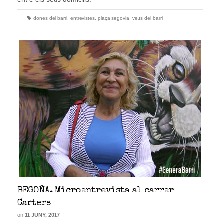
dones del barri
,
entrevistes
,
plaça segovia
,
veus del barri
BEGOÑA. Microentrevista al carrer
Carters
on
11 JUNY, 2017