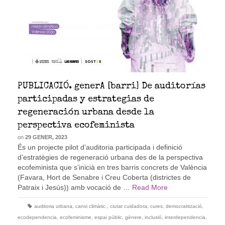
PUBLICACIÓ. generA [barri] De auditorías
participadas y estrategias de
regeneración urbana desde la
perspectiva ecofeminista
on
29 GENER, 2023
És un projecte pilot d’auditoria participada i definició
d’estratègies de regeneració urbana des de la perspectiva
ecofeminista que s’inicià en tres barris concrets de València
(Favara, Hort de Senabre i Creu Coberta (districtes de
Patraix i Jesús)) amb vocació de …
Read More
auditoria urbana
,
canvi climàtic.
,
ciutat cuidadora
,
cures
,
democratització
,
ecodependencia
,
ecofeminisme
,
espai públic
,
gènere
,
inclusió
,
interdependencia
,