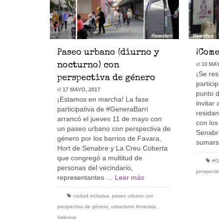
Paseo urbano (diurno y
¡Com
nocturno) con
el
10 MAY
¡Se res
perspectiva de género
partici
el
17 MAYO, 2017
punto 
¡Estamos en marcha! La fase
invitar
participativa de #GeneraBarri
residan
arrancó el jueves 11 de mayo con
con los
un paseo urbano con perspectiva de
Senabr
género por los barrios de Favara,
sumar
Hort de Senabre y La Creu Coberta
que congregó a multitud de
#G
personas del vecindario,
perspecti
representantes …
Leer más
ciudad inclusiva
,
paseo urbano con
perspectiva de género
,
urbanismo feminista
,
València