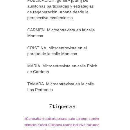
PUBLICACIÓN: generA [barri] De
auditorías participadas y estrategias
de regeneración urbana desde la
perspectiva ecofeminista
CARMEN. Microentrevista en la calle
Montesa
CRISTINA. Microentrevista en el
parque de la calle Montesa
MARÍA. Microentrevista en calle Folch
de Cardona
TAMARA. Microentrevista en la calle
Los Pedrones
Etiquetas
#GeneraBarri
auditoria urbana
calle carteros
cambio
climático
ciudad cuidadora
ciudad inclusiva
cuidados