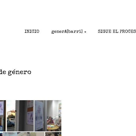
INICIO
generA[barri]
SIGUE EL PROCE
de género