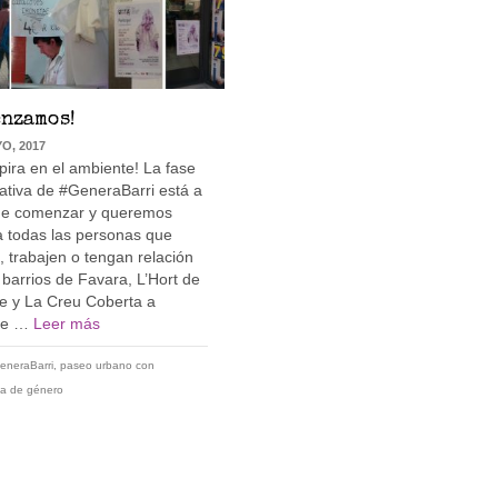
enzamos!
O, 2017
pira en el ambiente! La fase
pativa de #GeneraBarri está a
de comenzar y queremos
 a todas las personas que
, trabajen o tengan relación
 barrios de Favara, L’Hort de
e y La Creu Coberta a
se …
Leer más
eneraBarri
,
paseo urbano con
va de género