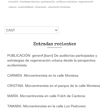
inclusión
,
interdependencia
,
participación
,
políticas inclusivas
,
regeneración
urbana
,
sostenibilidad
,
urbanismo
,
urbanismo feminista
Elegir
un
idioma
Entradas recientes
PUBLICACIÓN: generA [barri] De auditorías participadas y
estrategias de regeneración urbana desde la perspectiva
ecofeminista
CARMEN. Microentrevista en la calle Montesa
CRISTINA. Microentrevista en el parque de la calle Montesa
MARÍA. Microentrevista en calle Folch de Cardona
TAMARA. Microentrevista en la calle Los Pedrones