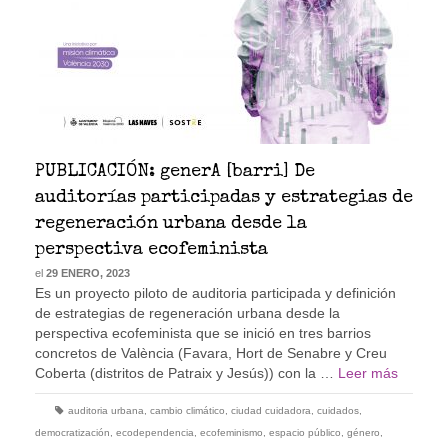
PUBLICACIÓN: generA [barri] De
auditorías participadas y estrategias de
regeneración urbana desde la
perspectiva ecofeminista
el
29 ENERO, 2023
Es un proyecto piloto de auditoria participada y definición
de estrategias de regeneración urbana desde la
perspectiva ecofeminista que se inició en tres barrios
concretos de València (Favara, Hort de Senabre y Creu
Coberta (distritos de Patraix y Jesús)) con la …
Leer más
auditoria urbana
,
cambio climático
,
ciudad cuidadora
,
cuidados
,
democratización
,
ecodependencia
,
ecofeminismo
,
espacio público
,
género
,