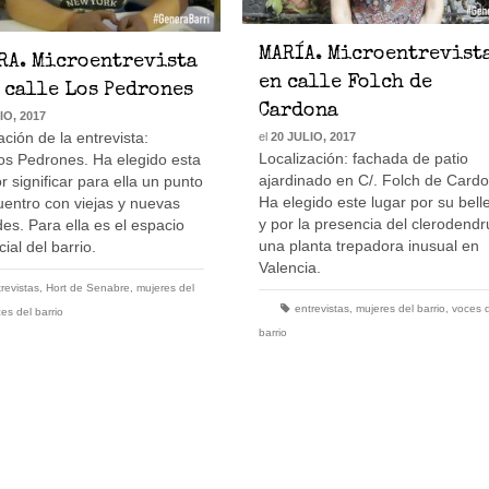
MARÍA. Microentrevist
RA. Microentrevista
en calle Folch de
 calle Los Pedrones
Cardona
IO, 2017
ación de la entrevista:
el
20 JULIO, 2017
Localización: fachada de patio
os Pedrones. Ha elegido esta
ajardinado en C/. Folch de Card
or significar para ella un punto
Ha elegido este lugar por su bell
entro con viejas y nuevas
y por la presencia del clerodend
es. Para ella es el espacio
una planta trepadora inusual en
ial del barrio.
Valencia.
revistas
,
Hort de Senabre
,
mujeres del
entrevistas
,
mujeres del barrio
,
voces 
es del barrio
barrio