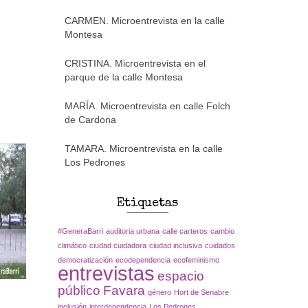
CARMEN. Microentrevista en la calle
Montesa
CRISTINA. Microentrevista en el
parque de la calle Montesa
MARÍA. Microentrevista en calle Folch
de Cardona
TAMARA. Microentrevista en la calle
Los Pedrones
Etiquetas
#GeneraBarri
auditoria urbana
calle carteros
cambio
climático
ciudad cuidadora
ciudad inclusiva
cuidados
democratización
ecodependencia
ecofeminismo
entrevistas
espacio
público
Favara
género
Hort de Senabre
inclusión
interdependencia
Los Pedrones