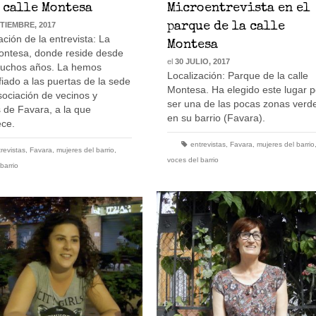
 calle Montesa
Microentrevista en el
PTIEMBRE, 2017
parque de la calle
ación de la entrevista: La
Montesa
Montesa, donde reside desde
el
30 JULIO, 2017
uchos años. La hemos
Localización: Parque de la calle
fiado a las puertas de la sede
Montesa. Ha elegido este lugar p
sociación de vecinos y
ser una de las pocas zonas verd
 de Favara, a la que
en su barrio (Favara).
ece.
entrevistas
,
Favara
,
mujeres del barrio
revistas
,
Favara
,
mujeres del barrio
,
voces del barrio
barrio