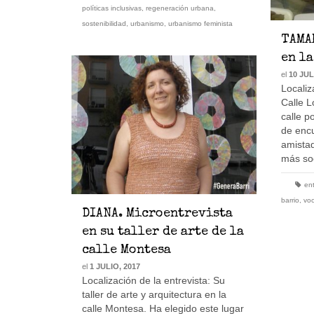
políticas inclusivas
,
regeneración urbana
,
sostenibilidad
,
urbanismo
,
urbanismo feminista
TAMA
en la
el
10 JUL
Localiz
Calle L
calle p
de encu
amistad
más soc
ent
barrio
,
voc
DIANA. Microentrevista
en su taller de arte de la
calle Montesa
el
1 JULIO, 2017
Localización de la entrevista: Su
taller de arte y arquitectura en la
calle Montesa. Ha elegido este lugar