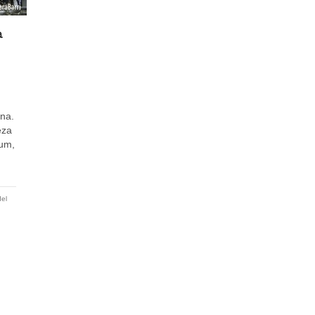
a
ona.
eza
rum,
del