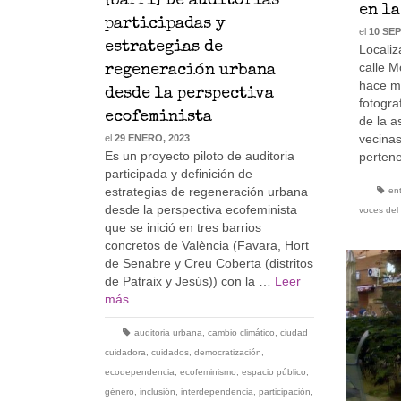
[barri] De auditorías
en la
participadas y
el
10 SE
estrategias de
Localiz
calle 
regeneración urbana
hace m
desde la perspectiva
fotogra
ecofeminista
de la a
vecinas
el
29 ENERO, 2023
Es un proyecto piloto de auditoria
perten
participada y definición de
estrategias de regeneración urbana
ent
desde la perspectiva ecofeminista
voces del 
que se inició en tres barrios
concretos de València (Favara, Hort
de Senabre y Creu Coberta (distritos
de Patraix y Jesús)) con la …
Leer
más
auditoria urbana
,
cambio climático
,
ciudad
cuidadora
,
cuidados
,
democratización
,
ecodependencia
,
ecofeminismo
,
espacio público
,
género
,
inclusión
,
interdependencia
,
participación
,