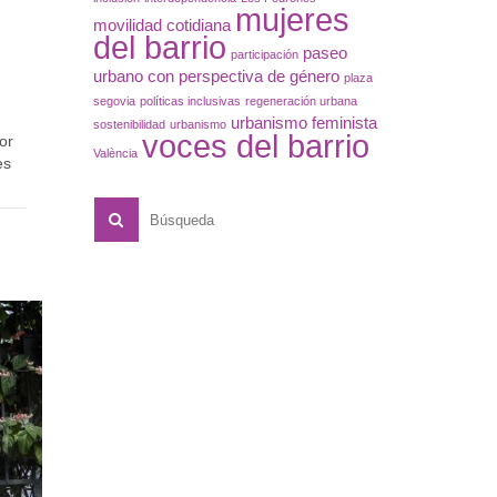
mujeres
movilidad cotidiana
del barrio
paseo
participación
urbano con perspectiva de género
plaza
segovia
políticas inclusivas
regeneración urbana
urbanismo feminista
sostenibilidad
urbanismo
voces del barrio
or
València
es
,