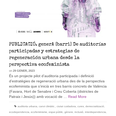
PUBLICACIÓ. generA [barri] De auditorías
participadas y estrategias de
regeneración urbana desde la
perspectiva ecofeminista
on
29 GENER, 2023
És un projecte pilot d’auditoria participada i definició
d’estratègies de regeneració urbana des de la perspectiva
ecofeminista que s’inicià en tres barris concrets de València
(Favara, Hort de Senabre i Creu Coberta (districtes de
Patraix i Jesús)) amb vocació de …
Read More
auditoria urbana
,
canvi climàtic.
,
ciutat cuidadora
,
cures
,
democratització
,
ecodependencia
,
ecofeminisme
,
espai públic
,
gènere
,
inclusió
,
interdependencia
,